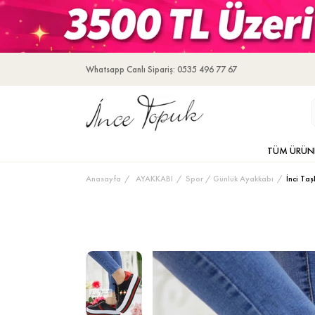
Whatsapp Canlı Sipariş: 0535 496 77 67
TÜM ÜRÜN
Anasayfa
AYAKKABI
Spor / Günlük Ayakkabı
İnci Ta