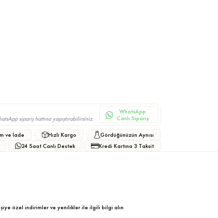
WhatsApp
Canlı Sipariş
sApp sipariş hattına yapıştırabilirsiniz.
m ve İade
Hızlı Kargo
Gördüğünüzün Aynısı
24 Saat Canlı Destek
Kredi Kartına 3 Taksit
ye özel indirimler ve yenilikler ile ilgili bilgi alın