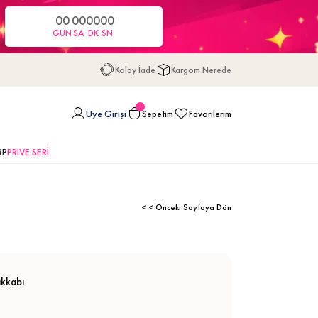
00
00
00
00
GÜN
SA
DK
SN
Kolay İade
Kargom Nerede
Üye Girişi
Sepetim
Favorilerim
RP
PRIVE SERİ
< < Önceki Sayfaya Dön
akkabı