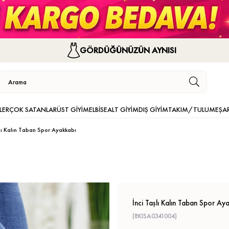
GÖRDÜĞÜNÜZÜN AYNISI
LER
ÇOK SATANLAR
ÜST GİYİM
ELBİSE
ALT GİYİM
DIŞ GİYİM
TAKIM/TULUM
EŞA
şlı Kalın Taban Spor Ayakkabı
İnci Taşlı Kalın Taban Spor Ay
(8KISA0341004)