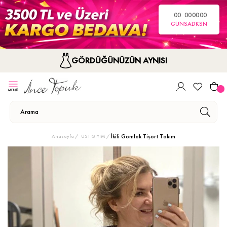
00
00
00
00
GÜN
SA
DK
SN
GÖRDÜĞÜNÜZÜN AYNISI
İkili Gömlek Tişört Takım
Anasayfa
ÜST GİYİM