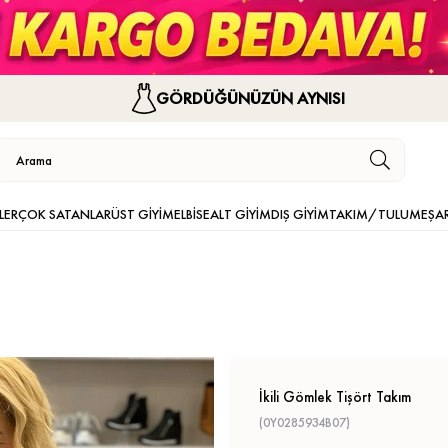
GÖRDÜĞÜNÜZÜN AYNISI
LER
ÇOK SATANLAR
ÜST GİYİM
ELBİSE
ALT GİYİM
DIŞ GİYİM
TAKIM/TULUM
EŞA
İkili Gömlek Tişört Takım
(0Y0285934B07)