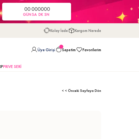
00
00
00
00
GÜN
SA
DK
SN
Kolay İade
Kargom Nerede
Üye Girişi
Sepetim
Favorilerim
RP
PRIVE SERİ
< < Önceki Sayfaya Dön