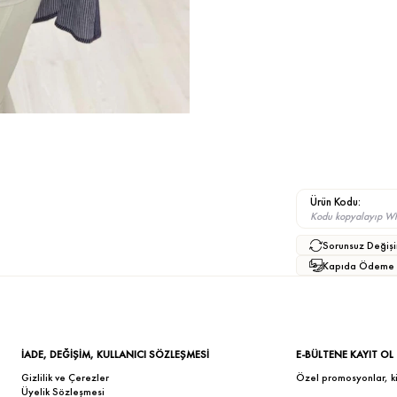
Ürün Kodu:
Kodu kopyalayıp What
Sorunsuz Değişi
Kapıda Ödeme
İADE, DEĞİŞİM, KULLANICI SÖZLEŞMESİ
E-BÜLTENE KAYIT OL
Gizlilik ve Çerezler
Özel promosyonlar, kişi
Üyelik Sözleşmesi