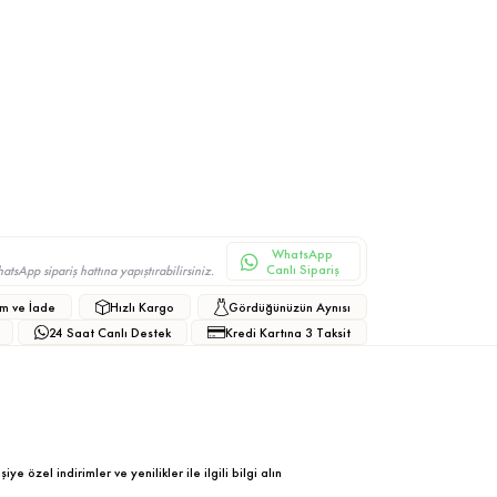
WhatsApp
Canlı Sipariş
sApp sipariş hattına yapıştırabilirsiniz.
m ve İade
Hızlı Kargo
Gördüğünüzün Aynısı
24 Saat Canlı Destek
Kredi Kartına 3 Taksit
ye özel indirimler ve yenilikler ile ilgili bilgi alın