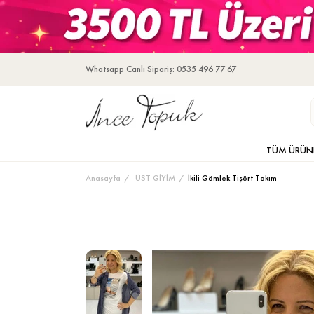
Whatsapp Canlı Sipariş: 0535 496 77 67
TÜM ÜRÜN
Anasayfa
ÜST GİYİM
İkili Gömlek Tişört Takım