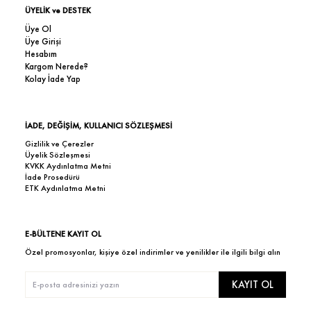
ÜYELİK ve DESTEK
Üye Ol
Üye Girişi
Hesabım
Kargom Nerede?
Kolay İade Yap
İADE, DEĞİŞİM, KULLANICI SÖZLEŞMESİ
Gizlilik ve Çerezler
Üyelik Sözleşmesi
KVKK Aydınlatma Metni
İade Prosedürü
ETK Aydınlatma Metni
E-BÜLTENE KAYIT OL
Özel promosyonlar, kişiye özel indirimler ve yenilikler ile ilgili bilgi alın
KAYIT OL