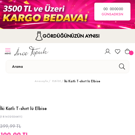
00
00
00
00
GÜN
SA
DK
SN
GÖRDÜĞÜNÜZÜN AYNISI
İki Katlı T-shırt lü Elbise
Anasayfa
ELBİSE
İki Katlı T-shırt lü Elbise
(1B1432026411)
399,99 TL