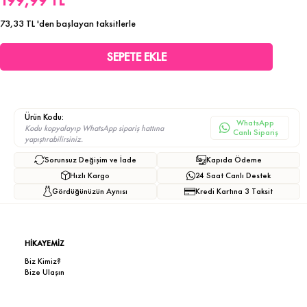
199,99 TL
73,33 TL
'den başlayan taksitlerle
Ürün Kodu:
WhatsApp
Kodu kopyalayıp WhatsApp sipariş hattına
Canlı Sipariş
yapıştırabilirsiniz.
Sorunsuz Değişim ve İade
Kapıda Ödeme
Hızlı Kargo
24 Saat Canlı Destek
Gördüğünüzün Aynısı
Kredi Kartına 3 Taksit
HİKAYEMİZ
Biz Kimiz?
Bize Ulaşın