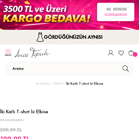
00
00
00
00
GÜN
SA
DK
SN
GÖRDÜĞÜNÜZÜN AYNISI
İki Katlı T-shırt lü Elbise
Anasayfa
ELBİSE
İki Katlı T-shırt lü Elbise
(1B1432026801)
399,99 TL