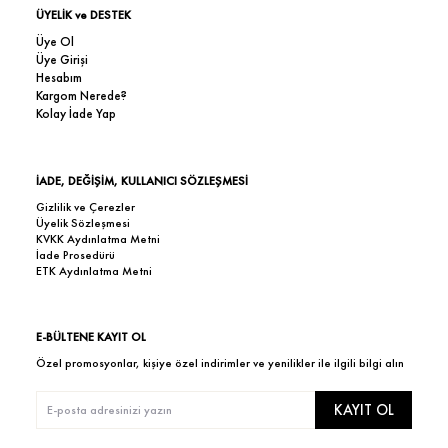
ÜYELİK ve DESTEK
Üye Ol
Üye Girişi
Hesabım
Kargom Nerede?
Kolay İade Yap
İADE, DEĞİŞİM, KULLANICI SÖZLEŞMESİ
Gizlilik ve Çerezler
Üyelik Sözleşmesi
KVKK Aydınlatma Metni
İade Prosedürü
ETK Aydınlatma Metni
E-BÜLTENE KAYIT OL
Özel promosyonlar, kişiye özel indirimler ve yenilikler ile ilgili bilgi alın
KAYIT OL