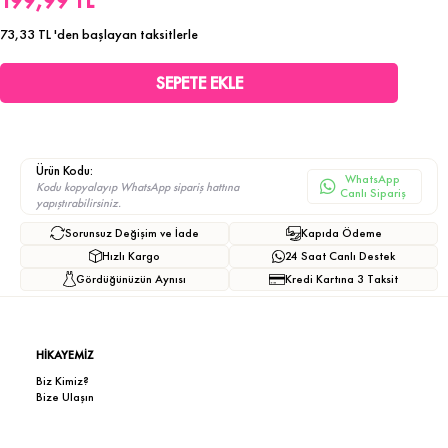
199,99 TL
73,33 TL
'den başlayan taksitlerle
Ürün Kodu:
WhatsApp
Kodu kopyalayıp WhatsApp sipariş hattına
Canlı Sipariş
yapıştırabilirsiniz.
Sorunsuz Değişim ve İade
Kapıda Ödeme
Hızlı Kargo
24 Saat Canlı Destek
Gördüğünüzün Aynısı
Kredi Kartına 3 Taksit
HİKAYEMİZ
Biz Kimiz?
Bize Ulaşın