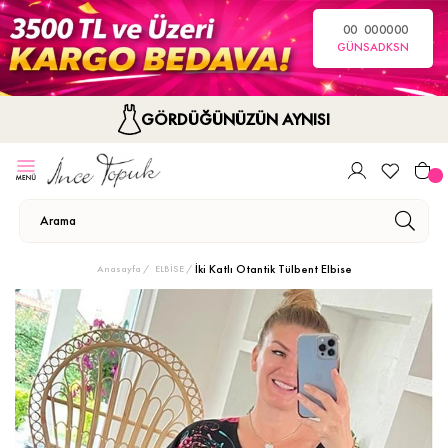
00
00
00
00
GÜN
SA
DK
SN
GÖRDÜĞÜNÜZÜN AYNISI
İki Katlı Otantik Tülbent Elbise
Anasayfa
ELBİSE