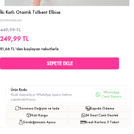
İki Katlı Otantik Tülbent Elbise
(2Y0900004U4)
449,99 TL
249,99 TL
91,66 TL
'den başlayan taksitlerle
Ürün Kodu:
WhatsApp
Kodu kopyalayıp WhatsApp sipariş hattına
Canlı Sipariş
yapıştırabilirsiniz.
Sorunsuz Değişim ve İade
Kapıda Ödeme
Hızlı Kargo
24 Saat Canlı Destek
Gördüğünüzün Aynısı
Kredi Kartına 3 Taksit