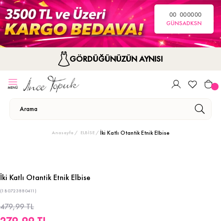
00
00
00
00
GÜN
SA
DK
SN
GÖRDÜĞÜNÜZÜN AYNISI
İki Katlı Otantik Etnik Elbise
Anasayfa
ELBİSE
İki Katlı Otantik Etnik Elbise
(1B0723880411)
479,99 TL