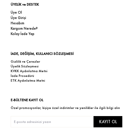
ÜYELİK ve DESTEK
Üye Ol
Üye Girişi
Hesabım
Kargom Nerede?
Kolay İade Yap
İADE, DEĞİŞİM, KULLANICI SÖZLEŞMESİ
Gizlilik ve Çerezler
Üyelik Sözleşmesi
KVKK Aydınlatma Metni
İade Prosedürü
ETK Aydınlatma Metni
E-BÜLTENE KAYIT OL
Özel promosyonlar, kişiye özel indirimler ve yenilikler ile ilgili bilgi alın
KAYIT OL