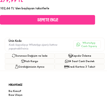
279,99 TL
102,66 TL
'den başlayan taksitlerle
Ürün Kodu:
WhatsApp
Kodu kopyalayıp WhatsApp sipariş hattına
Canlı Sipariş
yapıştırabilirsiniz.
Sorunsuz Değişim ve İade
Kapıda Ödeme
Hızlı Kargo
24 Saat Canlı Destek
Gördüğünüzün Aynısı
Kredi Kartına 3 Taksit
HİKAYEMİZ
Biz Kimiz?
Bize Ulaşın