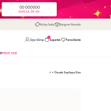
00
00
00
00
GÜN
SA
DK
SN
Kolay İade
Kargom Nerede
Üye Girişi
Sepetim
Favorilerim
RP
PRIVE SERİ
< < Önceki Sayfaya Dön