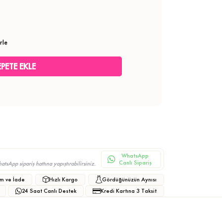
rle
WhatsApp
Canlı Sipariş
sApp sipariş hattına yapıştırabilirsiniz.
m ve İade
Hızlı Kargo
Gördüğünüzün Aynısı
24 Saat Canlı Destek
Kredi Kartına 3 Taksit