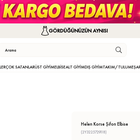
GÖRDÜĞÜNÜZÜN AYNISI
LER
ÇOK SATANLAR
ÜST GİYİM
ELBİSE
ALT GİYİM
DIŞ GİYİM
TAKIM/TULUM
EŞA
Helen Korse Şifon Elbise
(2Y3225729118)