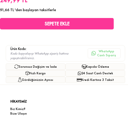
249,99 TL
91,66 TL
'den başlayan taksitlerle
Ürün Kodu:
WhatsApp
Kodu kopyalayıp WhatsApp sipariş hattına
Canlı Sipariş
yapıştırabilirsiniz.
Sorunsuz Değişim ve İade
Kapıda Ödeme
Hızlı Kargo
24 Saat Canlı Destek
Gördüğünüzün Aynısı
Kredi Kartına 3 Taksit
HİKAYEMİZ
Biz Kimiz?
Bize Ulaşın