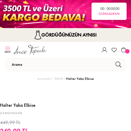
00
00
00
00
GÜN
SA
DK
SN
GÖRDÜĞÜNÜZÜN AYNISI
Halter Yaka Elbise
Anasayfa
ELBİSE
Halter Yaka Elbise
(1B3742705209)
449,99 TL