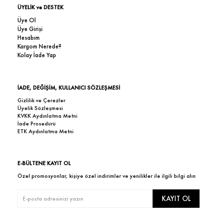
ÜYELİK ve DESTEK
Üye Ol
Üye Girişi
Hesabım
Kargom Nerede?
Kolay İade Yap
İADE, DEĞİŞİM, KULLANICI SÖZLEŞMESİ
Gizlilik ve Çerezler
Üyelik Sözleşmesi
KVKK Aydınlatma Metni
İade Prosedürü
ETK Aydınlatma Metni
E-BÜLTENE KAYIT OL
Özel promosyonlar, kişiye özel indirimler ve yenilikler ile ilgili bilgi alın
KAYIT OL