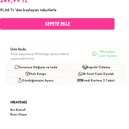
249,99 TL
91,66 TL
'den başlayan taksitlerle
Ürün Kodu:
WhatsApp
Kodu kopyalayıp WhatsApp sipariş hattına
Canlı Sipariş
yapıştırabilirsiniz.
Sorunsuz Değişim ve İade
Kapıda Ödeme
Hızlı Kargo
24 Saat Canlı Destek
Gördüğünüzün Aynısı
Kredi Kartına 3 Taksit
HİKAYEMİZ
Biz Kimiz?
Bize Ulaşın