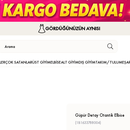
GÖRDÜĞÜNÜZÜN AYNISI
LER
ÇOK SATANLAR
ÜST GİYİM
ELBİSE
ALT GİYİM
DIŞ GİYİM
TAKIM/TULUM
EŞA
Güpür Detay Otantik Elbise
(1B1633788004)