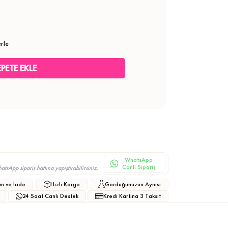
rle
WhatsApp
Canlı Sipariş
sApp sipariş hattına yapıştırabilirsiniz.
m ve İade
Hızlı Kargo
Gördüğünüzün Aynısı
24 Saat Canlı Destek
Kredi Kartına 3 Taksit