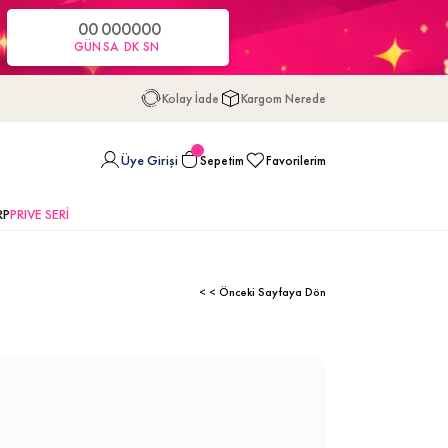
00
00
00
00
GÜN
SA
DK
SN
Kolay İade
Kargom Nerede
Üye Girişi
Sepetim
Favorilerim
RP
PRIVE SERİ
< < Önceki Sayfaya Dön