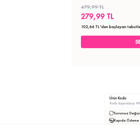
479,99 TL
279,99 TL
102,66 TL
'den başlayan taksitle
Ürün Kodu:
Kodu kopyalayıp What
Sorunsuz Değişi
Kapıda Ödeme