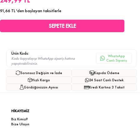
249,99 TL
91,66 TL
'den başlayan taksitlerle
Ürün Kodu:
WhatsApp
Kodu kopyalayıp WhatsApp sipariş hattına
Canlı Sipariş
yapıştırabilirsiniz.
Sorunsuz Değişim ve İade
Kapıda Ödeme
Hızlı Kargo
24 Saat Canlı Destek
Gördüğünüzün Aynısı
Kredi Kartına 3 Taksit
HİKAYEMİZ
Biz Kimiz?
Bize Ulaşın