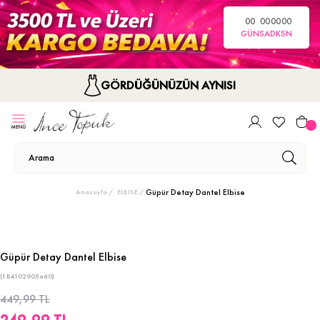
00
00
00
00
GÜN
SA
DK
SN
GÖRDÜĞÜNÜZÜN AYNISI
Güpür Detay Dantel Elbise
Anasayfa
ELBİSE
Güpür Detay Dantel Elbise
(1B4102905a60)
449,99 TL