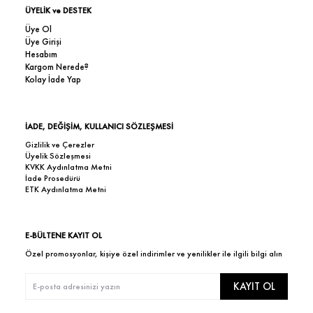
ÜYELİK ve DESTEK
Üye Ol
Üye Girişi
Hesabım
Kargom Nerede?
Kolay İade Yap
İADE, DEĞİŞİM, KULLANICI SÖZLEŞMESİ
Gizlilik ve Çerezler
Üyelik Sözleşmesi
KVKK Aydınlatma Metni
İade Prosedürü
ETK Aydınlatma Metni
E-BÜLTENE KAYIT OL
Özel promosyonlar, kişiye özel indirimler ve yenilikler ile ilgili bilgi alın
KAYIT OL