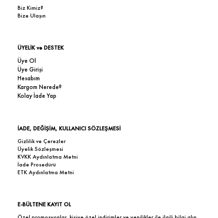
Biz Kimiz?
Bize Ulaşın
ÜYELİK ve DESTEK
Üye Ol
Üye Girişi
Hesabım
Kargom Nerede?
Kolay İade Yap
İADE, DEĞİŞİM, KULLANICI SÖZLEŞMESİ
Gizlilik ve Çerezler
Üyelik Sözleşmesi
KVKK Aydınlatma Metni
İade Prosedürü
ETK Aydınlatma Metni
E-BÜLTENE KAYIT OL
Özel promosyonlar, kişiye özel indirimler ve yenilikler ile ilgili bilgi alın