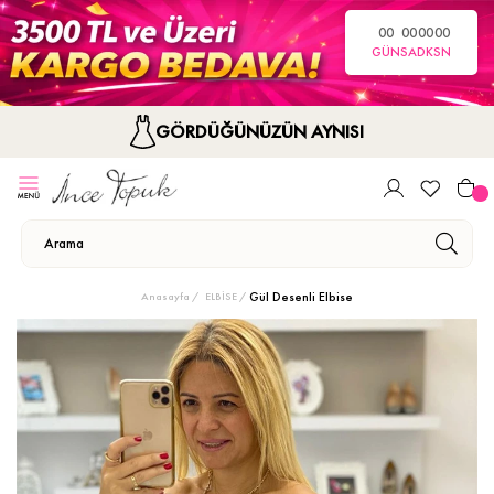
00
00
00
00
GÜN
SA
DK
SN
GÖRDÜĞÜNÜZÜN AYNISI
Gül Desenli Elbise
Anasayfa
ELBİSE