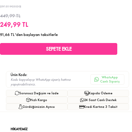
(0Y1511903030)
449,99 TL
249,99 TL
91,66 TL
'den başlayan taksitlerle
Ürün Kodu:
WhatsApp
Kodu kopyalayıp WhatsApp sipariş hattına
Canlı Sipariş
yapıştırabilirsiniz.
Sorunsuz Değişim ve İade
Kapıda Ödeme
Hızlı Kargo
24 Saat Canlı Destek
Gördüğünüzün Aynısı
Kredi Kartına 3 Taksit
HİKAYEMİZ