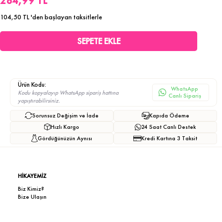
284,99 TL
104,50 TL
'den başlayan taksitlerle
Ürün Kodu:
WhatsApp
Kodu kopyalayıp WhatsApp sipariş hattına
Canlı Sipariş
yapıştırabilirsiniz.
Sorunsuz Değişim ve İade
Kapıda Ödeme
Hızlı Kargo
24 Saat Canlı Destek
Gördüğünüzün Aynısı
Kredi Kartına 3 Taksit
HİKAYEMİZ
Biz Kimiz?
Bize Ulaşın