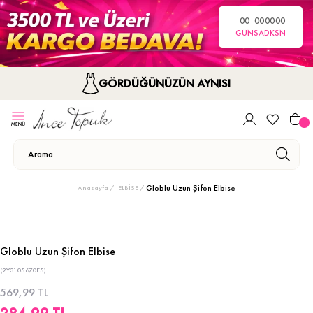
00
00
00
00
GÜN
SA
DK
SN
GÖRDÜĞÜNÜZÜN AYNISI
Globlu Uzun Şifon Elbise
Anasayfa
ELBİSE
Globlu Uzun Şifon Elbise
(2Y3105670E5)
569,99 TL