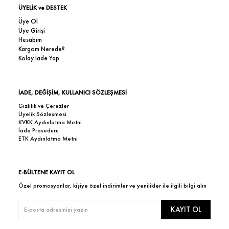
ÜYELİK ve DESTEK
Üye Ol
Üye Girişi
Hesabım
Kargom Nerede?
Kolay İade Yap
İADE, DEĞİŞİM, KULLANICI SÖZLEŞMESİ
Gizlilik ve Çerezler
Üyelik Sözleşmesi
KVKK Aydınlatma Metni
İade Prosedürü
ETK Aydınlatma Metni
E-BÜLTENE KAYIT OL
Özel promosyonlar, kişiye özel indirimler ve yenilikler ile ilgili bilgi alın
KAYIT OL