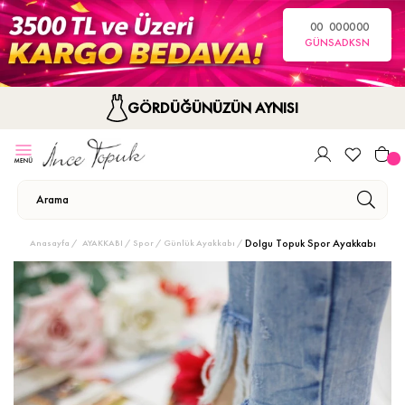
00
00
00
00
GÜN
SA
DK
SN
GÖRDÜĞÜNÜZÜN AYNISI
Dolgu Topuk Spor Ayakkabı
Anasayfa
AYAKKABI
Spor / Günlük Ayakkabı