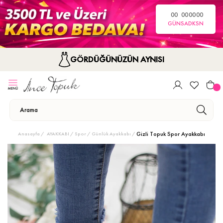
00
00
00
00
GÜN
SA
DK
SN
GÖRDÜĞÜNÜZÜN AYNISI
Gizli Topuk Spor Ayakkabı
Anasayfa
AYAKKABI
Spor / Günlük Ayakkabı