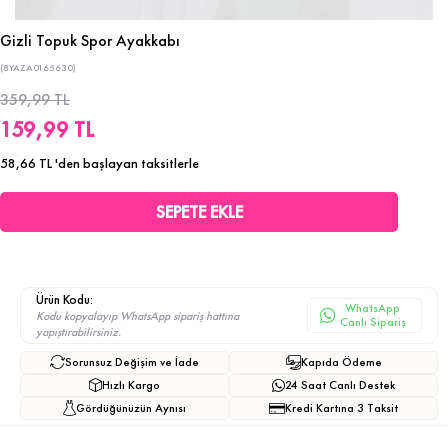
Gizli Topuk Spor Ayakkabı
(8YAZA0165630)
359,99 TL
159,99 TL
58,66 TL
'den başlayan taksitlerle
Ürün Kodu:
WhatsApp
Kodu kopyalayıp WhatsApp sipariş hattına
Canlı Sipariş
yapıştırabilirsiniz.
Sorunsuz Değişim ve İade
Kapıda Ödeme
Hızlı Kargo
24 Saat Canlı Destek
Gördüğünüzün Aynısı
Kredi Kartına 3 Taksit