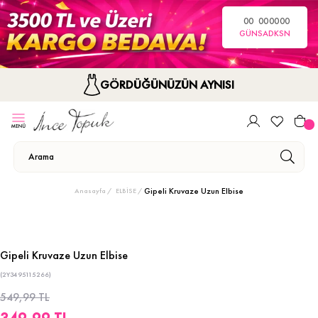
00
00
00
00
GÜN
SA
DK
SN
GÖRDÜĞÜNÜZÜN AYNISI
Gipeli Kruvaze Uzun Elbise
Anasayfa
ELBİSE
Gipeli Kruvaze Uzun Elbise
(2Y3495115266)
549,99 TL