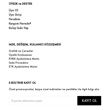
ÜYELİK ve DESTEK
Üye Ol
Üye Girişi
Hesabım
Kargom Nerede?
Kolay İade Yap
İADE, DEĞİŞİM, KULLANICI SÖZLEŞMESİ
Gizlilik ve Çerezler
Üyelik Sözleşmesi
KVKK Aydınlatma Metni
İade Prosedürü
ETK Aydınlatma Metni
E-BÜLTENE KAYIT OL
Özel promosyonlar, kişiye özel indirimler ve yenilikler ile ilgili bilgi alın
KAYIT OL