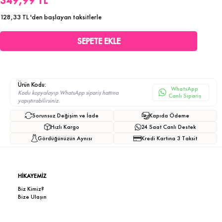
349,99 TL
128,33 TL
'den başlayan taksitlerle
Ürün Kodu:
WhatsApp
Kodu kopyalayıp WhatsApp sipariş hattına
Canlı Sipariş
yapıştırabilirsiniz.
Sorunsuz Değişim ve İade
Kapıda Ödeme
Hızlı Kargo
24 Saat Canlı Destek
Gördüğünüzün Aynısı
Kredi Kartına 3 Taksit
HİKAYEMİZ
Biz Kimiz?
Bize Ulaşın