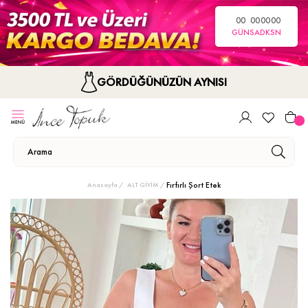
00
00
00
00
GÜN
SA
DK
SN
GÖRDÜĞÜNÜZÜN AYNISI
Fırfırlı Şort Etek
Anasayfa
ALT GİYİM