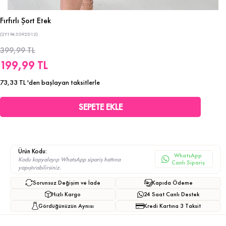
Fırfırlı Şort Etek
(2Y1943092D12)
399,99 TL
199,99 TL
73,33 TL
'den başlayan taksitlerle
Ürün Kodu:
WhatsApp
Kodu kopyalayıp WhatsApp sipariş hattına
Canlı Sipariş
yapıştırabilirsiniz.
Sorunsuz Değişim ve İade
Kapıda Ödeme
Hızlı Kargo
24 Saat Canlı Destek
Gördüğünüzün Aynısı
Kredi Kartına 3 Taksit