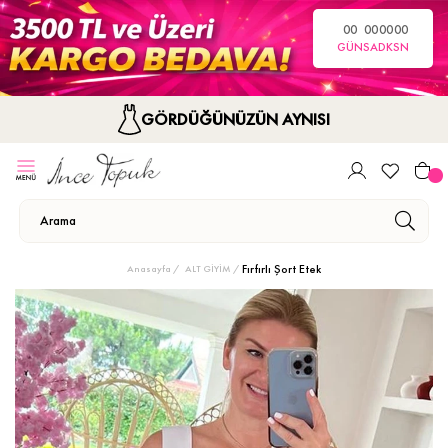
00
00
00
00
GÜN
SA
DK
SN
GÖRDÜĞÜNÜZÜN AYNISI
Fırfırlı Şort Etek
Anasayfa
ALT GİYİM