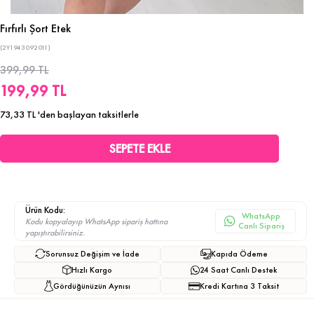
Fırfırlı Şort Etek
(2Y1943092011)
399,99 TL
199,99 TL
73,33 TL
'den başlayan taksitlerle
Ürün Kodu:
WhatsApp
Kodu kopyalayıp WhatsApp sipariş hattına
Canlı Sipariş
yapıştırabilirsiniz.
Sorunsuz Değişim ve İade
Kapıda Ödeme
Hızlı Kargo
24 Saat Canlı Destek
Gördüğünüzün Aynısı
Kredi Kartına 3 Taksit