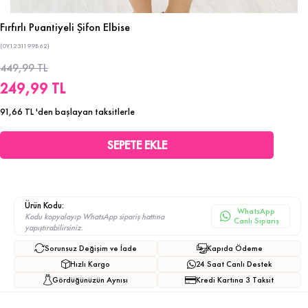
Fırfırlı Puantiyeli Şifon Elbise
(0Y1231199B62)
449,99 TL
249,99 TL
91,66 TL
'den başlayan taksitlerle
Ürün Kodu:
WhatsApp
Kodu kopyalayıp WhatsApp sipariş hattına
Canlı Sipariş
yapıştırabilirsiniz.
Sorunsuz Değişim ve İade
Kapıda Ödeme
Hızlı Kargo
24 Saat Canlı Destek
Gördüğünüzün Aynısı
Kredi Kartına 3 Taksit