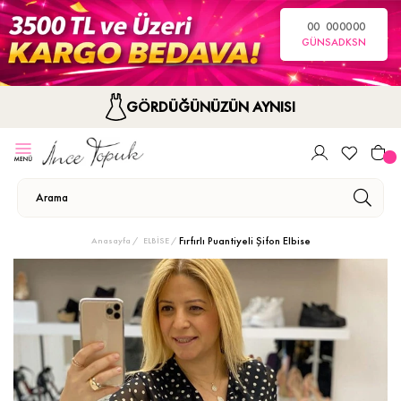
00
00
00
00
GÜN
SA
DK
SN
GÖRDÜĞÜNÜZÜN AYNISI
Fırfırlı Puantiyeli Şifon Elbise
Anasayfa
ELBİSE