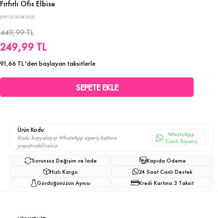
Fırfırlı Ofis Elbise
(0Y1210104002)
449,99 TL
249,99 TL
91,66 TL
'den başlayan taksitlerle
Ürün Kodu:
WhatsApp
Kodu kopyalayıp WhatsApp sipariş hattına
Canlı Sipariş
yapıştırabilirsiniz.
Sorunsuz Değişim ve İade
Kapıda Ödeme
Hızlı Kargo
24 Saat Canlı Destek
Gördüğünüzün Aynısı
Kredi Kartına 3 Taksit