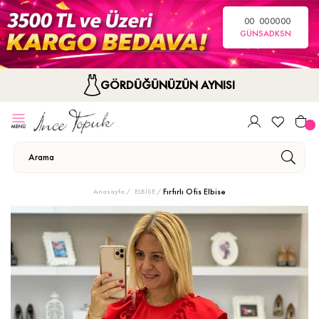
00
00
00
00
GÜN
SA
DK
SN
GÖRDÜĞÜNÜZÜN AYNISI
Fırfırlı Ofis Elbise
Anasayfa
ELBİSE