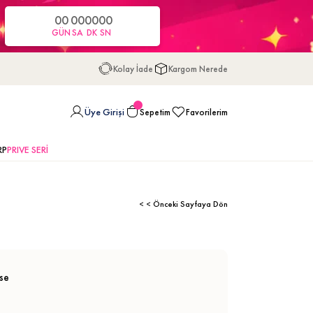
00
00
00
00
GÜN
SA
DK
SN
Kolay İade
Kargom Nerede
Üye Girişi
Sepetim
Favorilerim
RP
PRIVE SERİ
< < Önceki Sayfaya Dön
ise