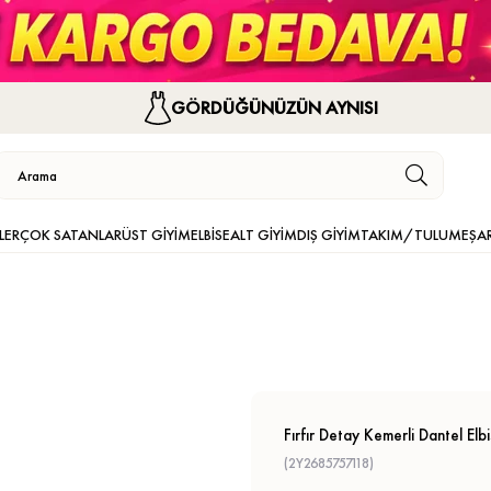
GÖRDÜĞÜNÜZÜN AYNISI
LER
ÇOK SATANLAR
ÜST GİYİM
ELBİSE
ALT GİYİM
DIŞ GİYİM
TAKIM/TULUM
EŞA
Fırfır Detay Kemerli Dantel Elb
(2Y2685757118)