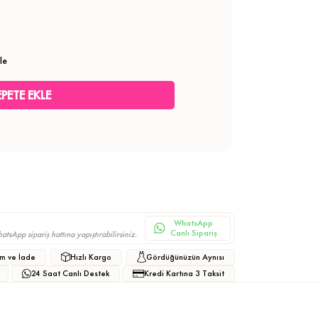
le
WhatsApp
Canlı Sipariş
sApp sipariş hattına yapıştırabilirsiniz.
m ve İade
Hızlı Kargo
Gördüğünüzün Aynısı
24 Saat Canlı Destek
Kredi Kartına 3 Taksit