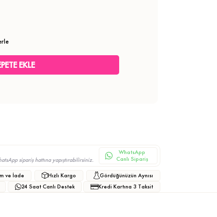
erle
WhatsApp
Canlı Sipariş
sApp sipariş hattına yapıştırabilirsiniz.
m ve İade
Hızlı Kargo
Gördüğünüzün Aynısı
24 Saat Canlı Destek
Kredi Kartına 3 Taksit