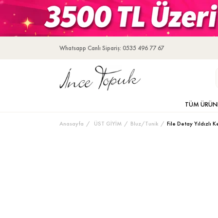
Whatsapp Canlı Sipariş: 0535 496 77 67
TÜM ÜRÜN
Anasayfa
ÜST GİYİM
Bluz/Tunik
File Detay Yıldızlı K