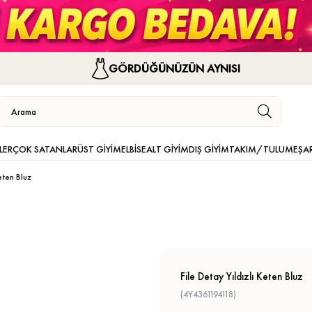
GÖRDÜĞÜNÜZÜN AYNISI
LER
ÇOK SATANLAR
ÜST GİYİM
ELBİSE
ALT GİYİM
DIŞ GİYİM
TAKIM/TULUM
EŞA
eten Bluz
File Detay Yıldızlı Keten Bluz
(4Y4361194118)