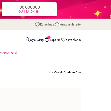
00
00
00
00
GÜN
SA
DK
SN
Kolay İade
Kargom Nerede
Üye Girişi
Sepetim
Favorilerim
RP
PRIVE SERİ
< < Önceki Sayfaya Dön