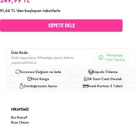
249,99 TL
91,66 TL
'den başlayan taksitlerle
Ürün Kodu:
WhatsApp
Kodu kopyalayıp WhatsApp sipariş hattına
Canlı Sipariş
yapıştırabilirsiniz.
Sorunsuz Değişim ve İade
Kapıda Ödeme
Hızlı Kargo
24 Saat Canlı Destek
Gördüğünüzün Aynısı
Kredi Kartına 3 Taksit
HİKAYEMİZ
Biz Kimiz?
Bize Ulaşın