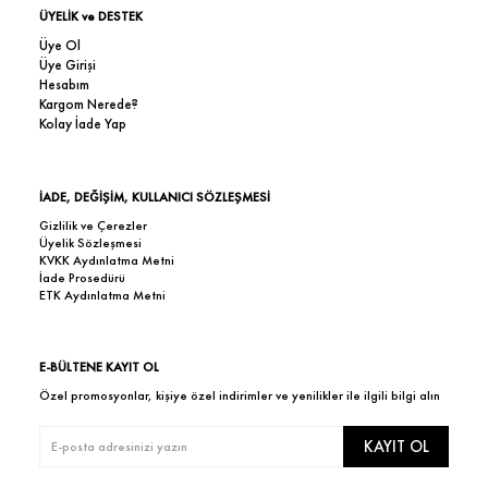
ÜYELİK ve DESTEK
Üye Ol
Üye Girişi
Hesabım
Kargom Nerede?
Kolay İade Yap
İADE, DEĞİŞİM, KULLANICI SÖZLEŞMESİ
Gizlilik ve Çerezler
Üyelik Sözleşmesi
KVKK Aydınlatma Metni
İade Prosedürü
ETK Aydınlatma Metni
E-BÜLTENE KAYIT OL
Özel promosyonlar, kişiye özel indirimler ve yenilikler ile ilgili bilgi alın
KAYIT OL