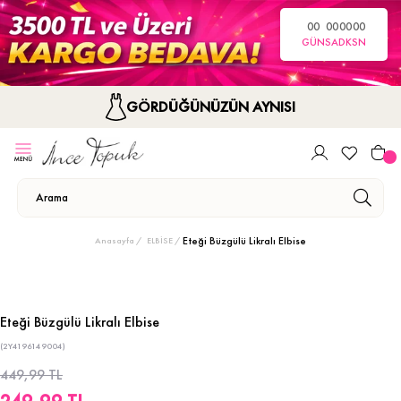
00
00
00
00
GÜN
SA
DK
SN
GÖRDÜĞÜNÜZÜN AYNISI
Eteği Büzgülü Likralı Elbise
Anasayfa
ELBİSE
Eteği Büzgülü Likralı Elbise
(2Y4196149004)
449,99 TL