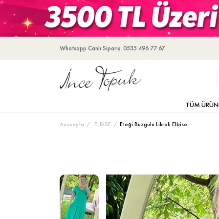
Whatsapp Canlı Sipariş: 0535 496 77 67
TÜM ÜRÜN
Anasayfa
ELBİSE
Eteği Büzgülü Likralı Elbise