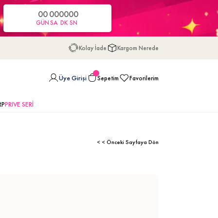
00
00
00
00
GÜN
SA
DK
SN
Kolay İade
Kargom Nerede
Üye Girişi
Sepetim
Favorilerim
RP
PRIVE SERİ
< < Önceki Sayfaya Dön