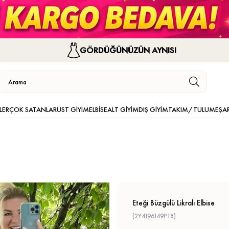
GÖRDÜĞÜNÜZÜN AYNISI
LER
ÇOK SATANLAR
ÜST GİYİM
ELBİSE
ALT GİYİM
DIŞ GİYİM
TAKIM/TULUM
EŞA
Eteği Büzgülü Likralı Elbise
(2Y4196149P18)