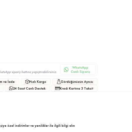
WhatsApp
Canlı Sipariş
sApp sipariş hattına yapıştırabilirsiniz.
m ve İade
Hızlı Kargo
Gördüğünüzün Aynısı
24 Saat Canlı Destek
Kredi Kartına 3 Taksit
ye özel indirimler ve yenilikler ile ilgili bilgi alın