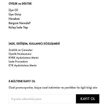
ÜYELİK ve DESTEK
Üye Ol
Üye Girişi
Hesabım
Kargom Nerede?
Kolay İade Yap
İADE, DEĞİŞİM, KULLANICI SÖZLEŞMESİ
Gizlilik ve Çerezler
Üyelik Sözleşmesi
KVKK Aydınlatma Metni
İade Prosedürü
ETK Aydınlatma Metni
E-BÜLTENE KAYIT OL
Özel promosyonlar, kişiye özel indirimler ve yenilikler ile ilgili bilgi alın
KAYIT OL