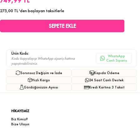
749,99 TL
275,00 TL
'den başlayan taksitlerle
Ürün Kodu:
WhatsApp
Kodu kopyalayıp WhatsApp sipariş hattına
Canlı Sipariş
yapıştırabilirsiniz.
Sorunsuz Değişim ve İade
Kapıda Ödeme
Hızlı Kargo
24 Saat Canlı Destek
Gördüğünüzün Aynısı
Kredi Kartına 3 Taksit
HİKAYEMİZ
Biz Kimiz?
Bize Ulaşın