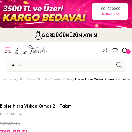
00
00
00
00
GÜN
SA
DK
SN
GÖRDÜĞÜNÜZÜN AYNISI
Elbise Hırka Viskon Kumaş 2 li Takım
Anasayfa
İKİLİ TAKIM/ TULUM
Takımlar/Tulum
Elbise Hırka Viskon Kumaş 2 li Takım
(5K0732089004)
949,99 TL