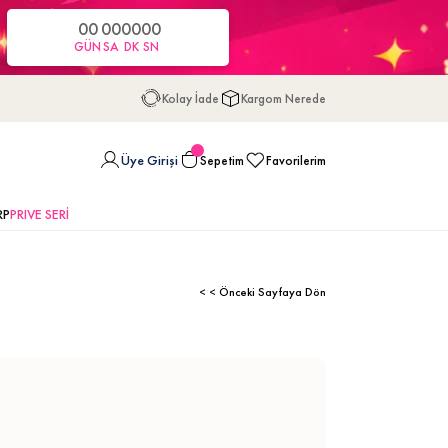
00
00
00
00
GÜN
SA
DK
SN
Kolay İade
Kargom Nerede
Üye Girişi
Sepetim
Favorilerim
RP
PRIVE SERİ
< < Önceki Sayfaya Dön