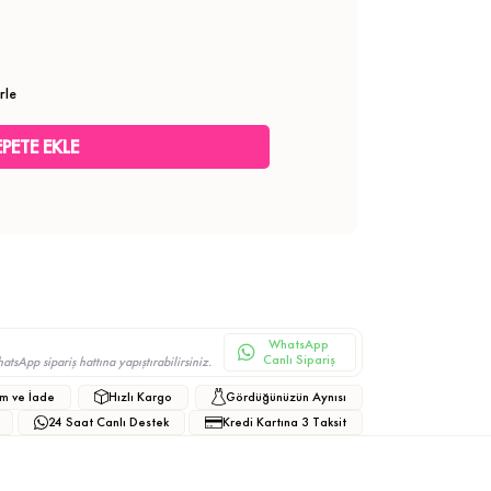
rle
WhatsApp
Canlı Sipariş
sApp sipariş hattına yapıştırabilirsiniz.
m ve İade
Hızlı Kargo
Gördüğünüzün Aynısı
24 Saat Canlı Destek
Kredi Kartına 3 Taksit