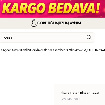
GÖRDÜĞÜNÜZÜN AYNISI
LER
ÇOK SATANLAR
ÜST GİYİM
ELBİSE
ALT GİYİM
DIŞ GİYİM
TAKIM/TULUM
EŞA
Ekose Desen Blazer Ceket
(2Y2846109001)