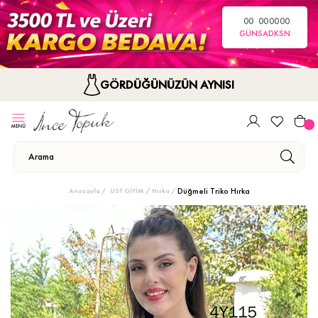
00
00
00
00
GÜN
SA
DK
SN
GÖRDÜĞÜNÜZÜN AYNISI
Düğmeli Triko Hırka
Anasayfa
ÜST GİYİM
Hırka