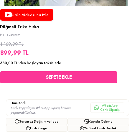
Ürün Videosunu İzle
Düğmeli Triko Hırka
(4Y1150201019)
1.169,99 TL
899,99 TL
330,00 TL
'den başlayan taksitlerle
Ürün Kodu:
WhatsApp
Kodu kopyalayıp WhatsApp sipariş hattına
Canlı Sipariş
yapıştırabilirsiniz.
Sorunsuz Değişim ve İade
Kapıda Ödeme
Hızlı Kargo
24 Saat Canlı Destek