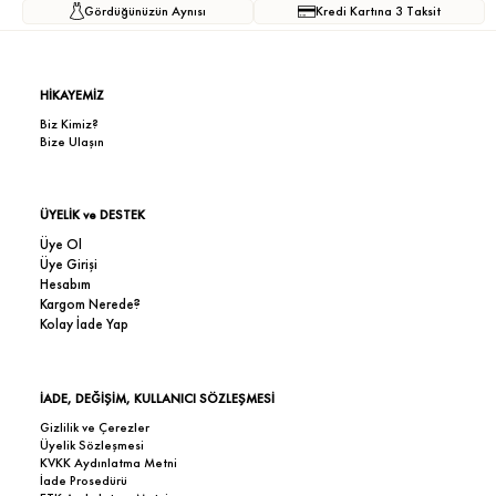
Gördüğünüzün Aynısı
Kredi Kartına 3 Taksit
HİKAYEMİZ
Biz Kimiz?
Bize Ulaşın
ÜYELİK ve DESTEK
Üye Ol
Üye Girişi
Hesabım
Kargom Nerede?
Kolay İade Yap
İADE, DEĞİŞİM, KULLANICI SÖZLEŞMESİ
Gizlilik ve Çerezler
Üyelik Sözleşmesi
KVKK Aydınlatma Metni
İade Prosedürü