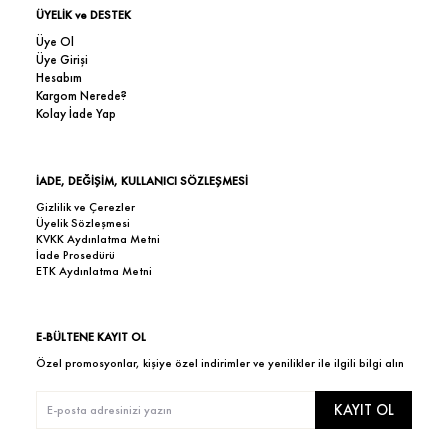
ÜYELİK ve DESTEK
Üye Ol
Üye Girişi
Hesabım
Kargom Nerede?
Kolay İade Yap
İADE, DEĞİŞİM, KULLANICI SÖZLEŞMESİ
Gizlilik ve Çerezler
Üyelik Sözleşmesi
KVKK Aydınlatma Metni
İade Prosedürü
ETK Aydınlatma Metni
E-BÜLTENE KAYIT OL
Özel promosyonlar, kişiye özel indirimler ve yenilikler ile ilgili bilgi alın
KAYIT OL