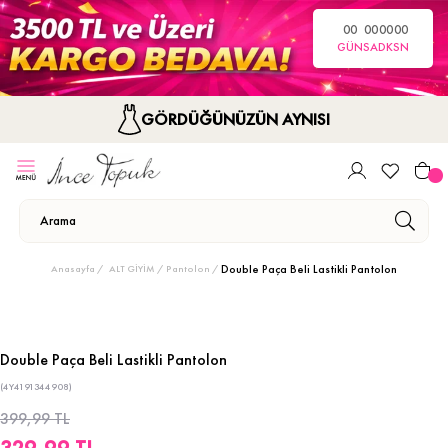
00
00
00
00
GÜN
SA
DK
SN
GÖRDÜĞÜNÜZÜN AYNISI
Double Paça Beli Lastikli Pantolon
Anasayfa
ALT GİYİM
Pantolon
Double Paça Beli Lastikli Pantolon
(4Y4191344908)
399,99 TL