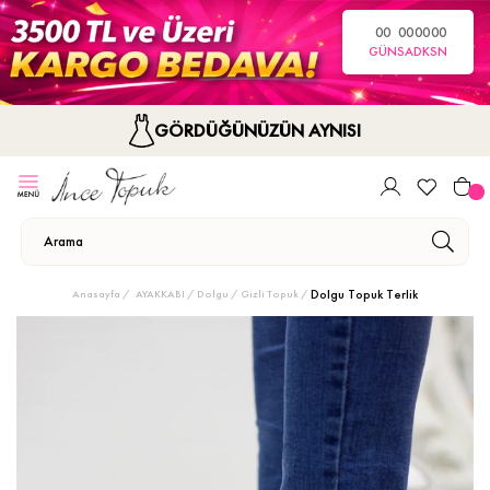
00
00
00
00
GÜN
SA
DK
SN
GÖRDÜĞÜNÜZÜN AYNISI
Dolgu Topuk Terlik
Anasayfa
AYAKKABI
Dolgu / Gizli Topuk