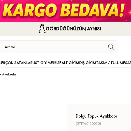
GÖRDÜĞÜNÜZÜN AYNISI
LER
ÇOK SATANLAR
ÜST GİYİM
ELBİSE
ALT GİYİM
DIŞ GİYİM
TAKIM/TULUM
EŞA
k Ayakkabı
Dolgu Topuk Ayakkabı
(5YITA0120030)