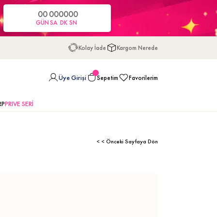
00
00
00
00
GÜN
SA
DK
SN
Kolay İade
Kargom Nerede
Üye Girişi
Sepetim
Favorilerim
RP
PRIVE SERİ
< < Önceki Sayfaya Dön