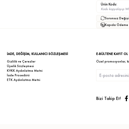
Ürün Kodu:
Kodu kopyalayıp What
Sorunsuz Değişi
Kapıda Ödeme
İADE, DEĞİŞİM, KULLANICI SÖZLEŞMESİ
E-BÜLTENE KAYIT OL
Gizlilik ve Çerezler
Özel promosyonlar, kişi
Üyelik Sözleşmesi
KVKK Aydınlatma Metni
İade Prosedürü
ETK Aydınlatma Metni
Bizi Takip Et!