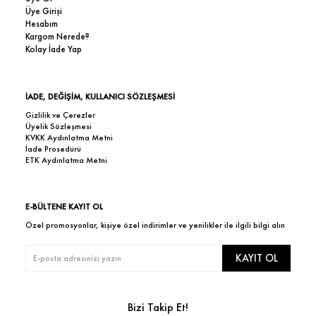
Üye Girişi
Hesabım
Kargom Nerede?
Kolay İade Yap
İADE, DEĞİŞİM, KULLANICI SÖZLEŞMESİ
Gizlilik ve Çerezler
Üyelik Sözleşmesi
KVKK Aydınlatma Metni
İade Prosedürü
ETK Aydınlatma Metni
E-BÜLTENE KAYIT OL
Özel promosyonlar, kişiye özel indirimler ve yenilikler ile ilgili bilgi alın
KAYIT OL
Bizi Takip Et!