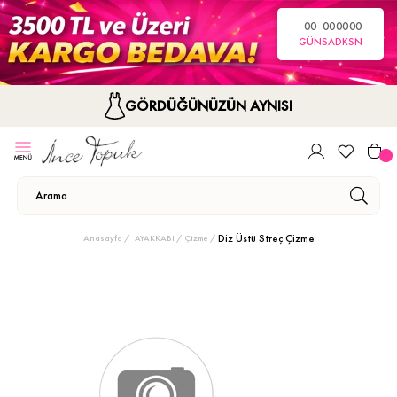
00
00
00
00
GÜN
SA
DK
SN
GÖRDÜĞÜNÜZÜN AYNISI
Diz Üstü Streç Çizme
Anasayfa
AYAKKABI
Çizme