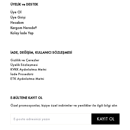
ÜYELİK ve DESTEK
Üye Ol
Üye Girişi
Hesabım
Kargom Nerede?
Kolay İade Yap
İADE, DEĞİŞİM, KULLANICI SÖZLEŞMESİ
Gizlilik ve Çerezler
Üyelik Sözleşmesi
KVKK Aydınlatma Metni
İade Prosedürü
ETK Aydınlatma Metni
E-BÜLTENE KAYIT OL
Özel promosyonlar, kişiye özel indirimler ve yenilikler ile ilgili bilgi alın
KAYIT OL