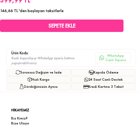
399,99 TL
146,66 TL
'den başlayan taksitlerle
Ürün Kodu:
WhatsApp
Kodu kopyalayıp WhatsApp sipariş hattına
Canlı Sipariş
yapıştırabilirsiniz.
Sorunsuz Değişim ve İade
Kapıda Ödeme
Hızlı Kargo
24 Saat Canlı Destek
Gördüğünüzün Aynısı
Kredi Kartına 3 Taksit
HİKAYEMİZ
Biz Kimiz?
Bize Ulaşın