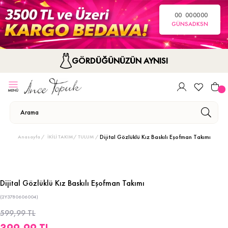
00
00
00
00
GÜN
SA
DK
SN
GÖRDÜĞÜNÜZÜN AYNISI
Dijital Gözlüklü Kız Baskılı Eşofman Takımı
Anasayfa
İKİLİ TAKIM/ TULUM
Dijital Gözlüklü Kız Baskılı Eşofman Takımı
(2Y3780606004)
599,99 TL