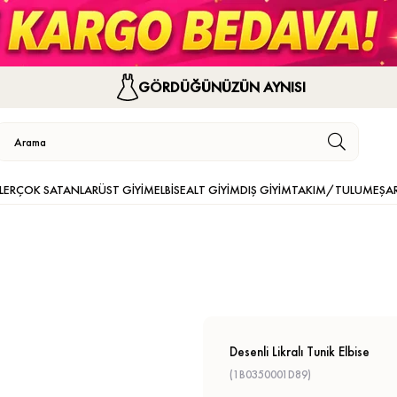
GÖRDÜĞÜNÜZÜN AYNISI
LER
ÇOK SATANLAR
ÜST GİYİM
ELBİSE
ALT GİYİM
DIŞ GİYİM
TAKIM/TULUM
EŞA
Desenli Likralı Tunik Elbise
(1B0350001D89)