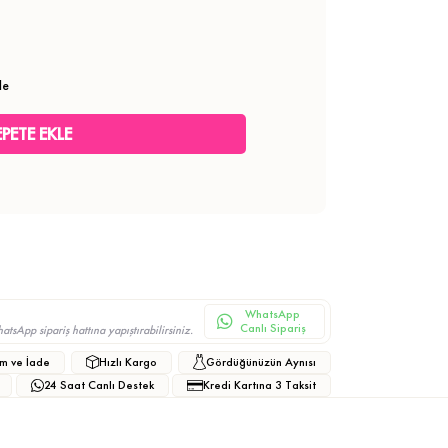
le
WhatsApp
Canlı Sipariş
sApp sipariş hattına yapıştırabilirsiniz.
m ve İade
Hızlı Kargo
Gördüğünüzün Aynısı
24 Saat Canlı Destek
Kredi Kartına 3 Taksit