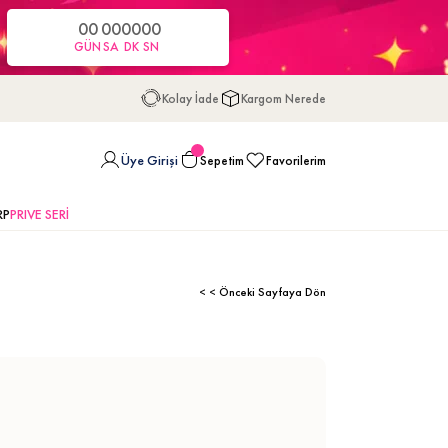
00
00
00
00
GÜN
SA
DK
SN
Kolay İade
Kargom Nerede
Üye Girişi
Sepetim
Favorilerim
RP
PRIVE SERİ
< < Önceki Sayfaya Dön