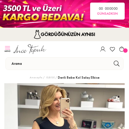
00
00
00
00
GÜN
SA
DK
SN
GÖRDÜĞÜNÜZÜN AYNISI
Derili Bebe Kol Salaş Elbise
Anasayfa
ELBİSE