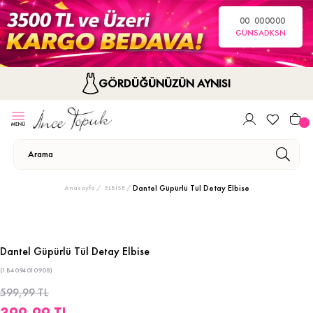
00
00
00
00
GÜN
SA
DK
SN
GÖRDÜĞÜNÜZÜN AYNISI
Dantel Güpürlü Tül Detay Elbise
Anasayfa
ELBİSE
Dantel Güpürlü Tül Detay Elbise
(1B4094010908)
599,99 TL