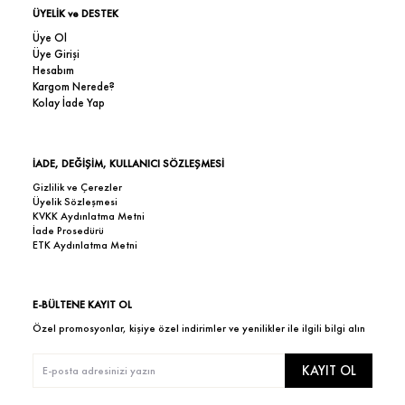
ÜYELİK ve DESTEK
Üye Ol
Üye Girişi
Hesabım
Kargom Nerede?
Kolay İade Yap
İADE, DEĞİŞİM, KULLANICI SÖZLEŞMESİ
Gizlilik ve Çerezler
Üyelik Sözleşmesi
KVKK Aydınlatma Metni
İade Prosedürü
ETK Aydınlatma Metni
E-BÜLTENE KAYIT OL
Özel promosyonlar, kişiye özel indirimler ve yenilikler ile ilgili bilgi alın
KAYIT OL