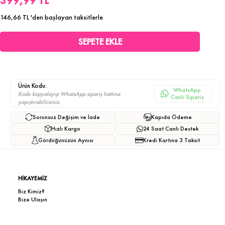
399,99 TL
146,66 TL
'den başlayan taksitlerle
Ürün Kodu:
WhatsApp
Kodu kopyalayıp WhatsApp sipariş hattına
Canlı Sipariş
yapıştırabilirsiniz.
Sorunsuz Değişim ve İade
Kapıda Ödeme
Hızlı Kargo
24 Saat Canlı Destek
Gördüğünüzün Aynısı
Kredi Kartına 3 Taksit
HİKAYEMİZ
Biz Kimiz?
Bize Ulaşın