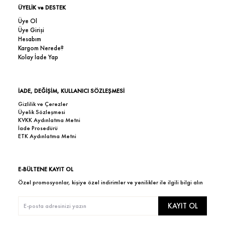
ÜYELİK ve DESTEK
Üye Ol
Üye Girişi
Hesabım
Kargom Nerede?
Kolay İade Yap
İADE, DEĞİŞİM, KULLANICI SÖZLEŞMESİ
Gizlilik ve Çerezler
Üyelik Sözleşmesi
KVKK Aydınlatma Metni
İade Prosedürü
ETK Aydınlatma Metni
E-BÜLTENE KAYIT OL
Özel promosyonlar, kişiye özel indirimler ve yenilikler ile ilgili bilgi alın
KAYIT OL