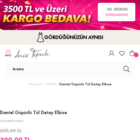
00
00
00
00
GÜN
SA
DK
SN
GÖRDÜĞÜNÜZÜN AYNISI
Dantel Güpürlü Tül Detay Elbise
Anasayfa
ELBİSE
Dantel Güpürlü Tül Detay Elbise
(1B4094010002)
599,99 TL