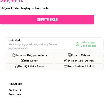
399,99 TL
146,66 TL
'den başlayan taksitlerle
Ürün Kodu:
WhatsApp
Kodu kopyalayıp WhatsApp sipariş hattına
Canlı Sipariş
yapıştırabilirsiniz.
Sorunsuz Değişim ve İade
Kapıda Ödeme
Hızlı Kargo
24 Saat Canlı Destek
Gördüğünüzün Aynısı
Kredi Kartına 3 Taksit
HİKAYEMİZ
Biz Kimiz?
Bize Ulaşın