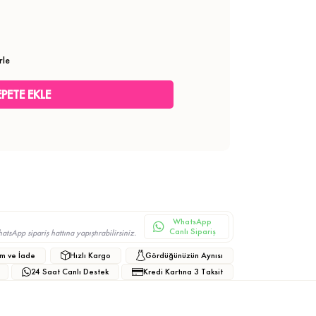
rle
WhatsApp
Canlı Sipariş
sApp sipariş hattına yapıştırabilirsiniz.
m ve İade
Hızlı Kargo
Gördüğünüzün Aynısı
24 Saat Canlı Destek
Kredi Kartına 3 Taksit