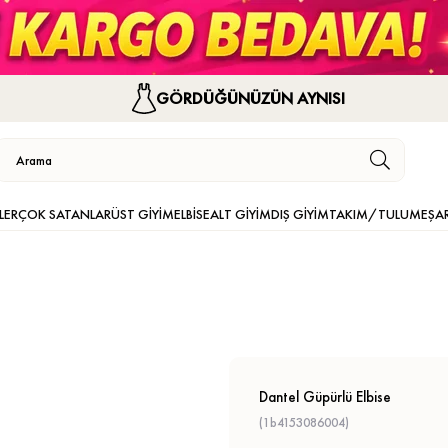
GÖRDÜĞÜNÜZÜN AYNISI
LER
ÇOK SATANLAR
ÜST GİYİM
ELBİSE
ALT GİYİM
DIŞ GİYİM
TAKIM/TULUM
EŞA
Dantel Güpürlü Elbise
(1b4153086004)