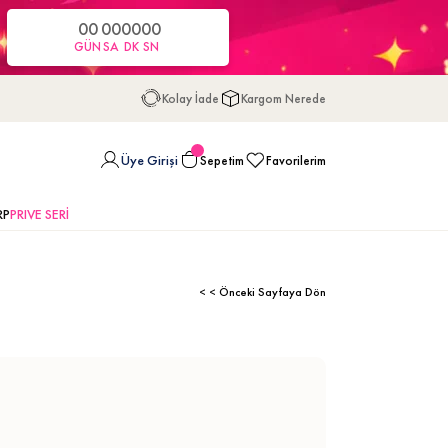
00
00
00
00
GÜN
SA
DK
SN
Kolay İade
Kargom Nerede
Üye Girişi
Sepetim
Favorilerim
RP
PRIVE SERİ
< < Önceki Sayfaya Dön