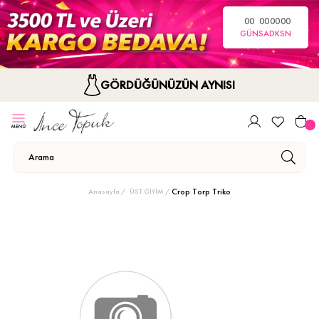
00
00
00
00
GÜN
SA
DK
SN
GÖRDÜĞÜNÜZÜN AYNISI
Crop Torp Triko
Anasayfa
ÜST GİYİM