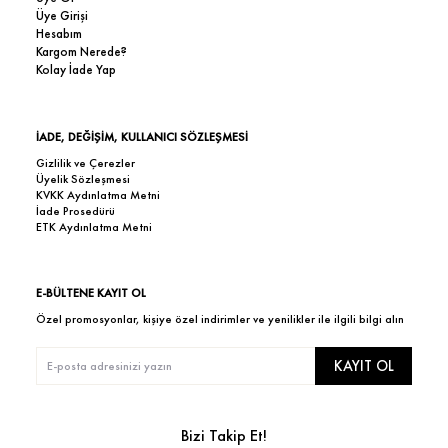
Üye Girişi
Hesabım
Kargom Nerede?
Kolay İade Yap
İADE, DEĞİŞİM, KULLANICI SÖZLEŞMESİ
Gizlilik ve Çerezler
Üyelik Sözleşmesi
KVKK Aydınlatma Metni
İade Prosedürü
ETK Aydınlatma Metni
E-BÜLTENE KAYIT OL
Özel promosyonlar, kişiye özel indirimler ve yenilikler ile ilgili bilgi alın
KAYIT OL
Bizi Takip Et!