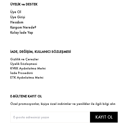
ÜYELİK ve DESTEK
Üye Ol
Üye Girişi
Hesabım
Kargom Nerede?
Kolay İade Yap
İADE, DEĞİŞİM, KULLANICI SÖZLEŞMESİ
Gizlilik ve Çerezler
Üyelik Sözleşmesi
KVKK Aydınlatma Metni
İade Prosedürü
ETK Aydınlatma Metni
E-BÜLTENE KAYIT OL
Özel promosyonlar, kişiye özel indirimler ve yenilikler ile ilgili bilgi alın
KAYIT OL