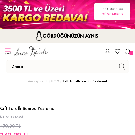
00
00
00
00
GÜN
SA
DK
SN
GÖRDÜĞÜNÜZÜN AYNISI
Çift Taraflı Bambu Pestemal
Anasayfa
DIŞ GİYİM
Çift Taraflı Bambu Pestemal
(2Y4071893A20)
479,99 TL