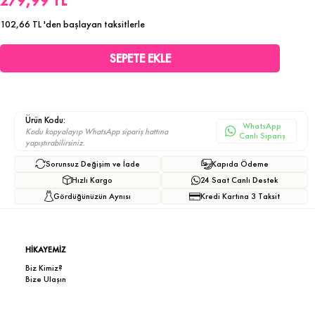
279,99 TL
102,66 TL
'den başlayan taksitlerle
Ürün Kodu:
WhatsApp
Kodu kopyalayıp WhatsApp sipariş hattına
Canlı Sipariş
yapıştırabilirsiniz.
Sorunsuz Değişim ve İade
Kapıda Ödeme
Hızlı Kargo
24 Saat Canlı Destek
Gördüğünüzün Aynısı
Kredi Kartına 3 Taksit
HİKAYEMİZ
Biz Kimiz?
Bize Ulaşın