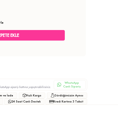
rle
WhatsApp
Canlı Sipariş
sApp sipariş hattına yapıştırabilirsiniz.
m ve İade
Hızlı Kargo
Gördüğünüzün Aynısı
24 Saat Canlı Destek
Kredi Kartına 3 Taksit