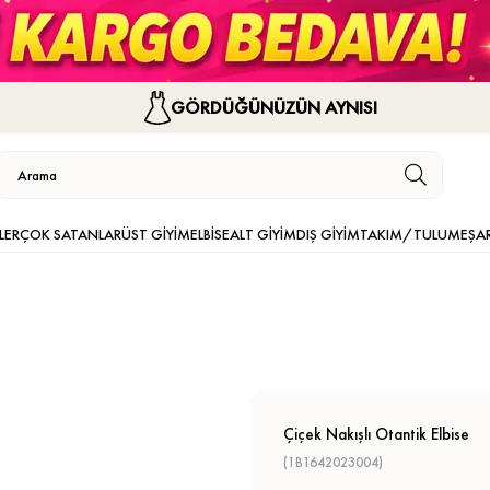
GÖRDÜĞÜNÜZÜN AYNISI
LER
ÇOK SATANLAR
ÜST GİYİM
ELBİSE
ALT GİYİM
DIŞ GİYİM
TAKIM/TULUM
EŞA
Çiçek Nakışlı Otantik Elbise
(1B1642023004)