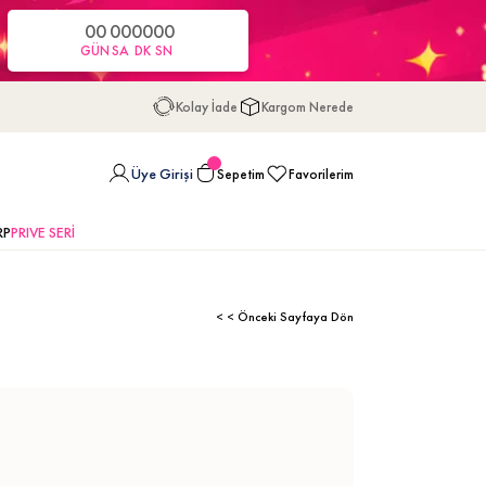
00
00
00
00
GÜN
SA
DK
SN
Kolay İade
Kargom Nerede
Üye Girişi
Sepetim
Favorilerim
RP
PRIVE SERİ
< < Önceki Sayfaya Dön