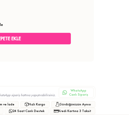
le
WhatsApp
Canlı Sipariş
sApp sipariş hattına yapıştırabilirsiniz.
m ve İade
Hızlı Kargo
Gördüğünüzün Aynısı
24 Saat Canlı Destek
Kredi Kartına 3 Taksit