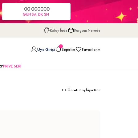
00
00
00
00
GÜN
SA
DK
SN
Kolay İade
Kargom Nerede
Üye Girişi
Sepetim
Favorilerim
RP
PRIVE SERİ
< < Önceki Sayfaya Dön