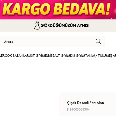
GÖRDÜĞÜNÜZÜN AYNISI
LER
ÇOK SATANLAR
ÜST GİYİM
ELBİSE
ALT GİYİM
DIŞ GİYİM
TAKIM/TULUM
EŞA
Çiçek Desenli Pantolon
(1B1005058304)