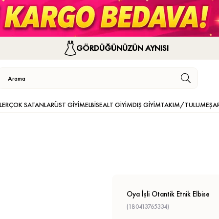
GÖRDÜĞÜNÜZÜN AYNISI
LER
ÇOK SATANLAR
ÜST GİYİM
ELBİSE
ALT GİYİM
DIŞ GİYİM
TAKIM/TULUM
EŞA
Oya İşli Otantik Etnik Elbise
(1B0413765334)