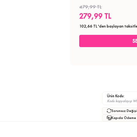
479,99 TL
279,99 TL
102,66 TL
'den başlayan taksitle
Ürün Kodu:
Kodu kopyalayıp What
Sorunsuz Değişi
Kapıda Ödeme