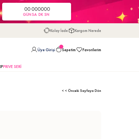
00
00
00
00
GÜN
SA
DK
SN
Kolay İade
Kargom Nerede
Üye Girişi
Sepetim
Favorilerim
RP
PRIVE SERİ
< < Önceki Sayfaya Dön