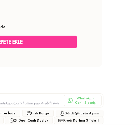
rle
WhatsApp
Canlı Sipariş
sApp sipariş hattına yapıştırabilirsiniz.
m ve İade
Hızlı Kargo
Gördüğünüzün Aynısı
24 Saat Canlı Destek
Kredi Kartına 3 Taksit