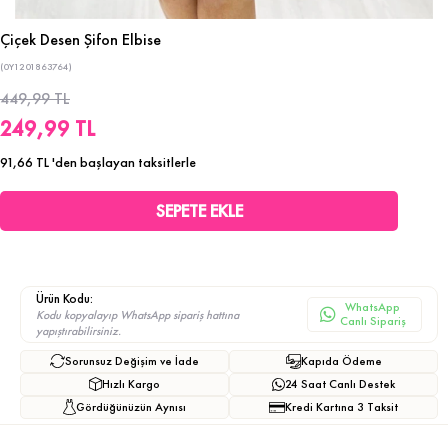
Çiçek Desen Şifon Elbise
(0Y1201863764)
449,99 TL
249,99 TL
91,66 TL
'den başlayan taksitlerle
Ürün Kodu:
WhatsApp
Kodu kopyalayıp WhatsApp sipariş hattına
Canlı Sipariş
yapıştırabilirsiniz.
Sorunsuz Değişim ve İade
Kapıda Ödeme
Hızlı Kargo
24 Saat Canlı Destek
Gördüğünüzün Aynısı
Kredi Kartına 3 Taksit