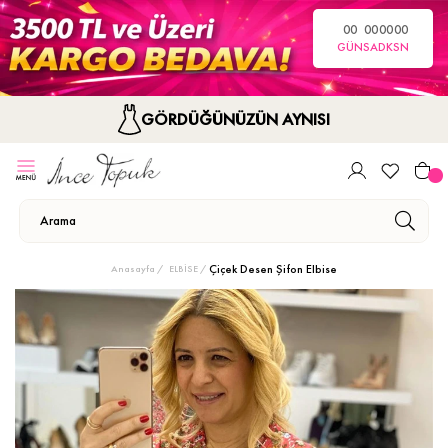
00
00
00
00
GÜN
SA
DK
SN
GÖRDÜĞÜNÜZÜN AYNISI
Çiçek Desen Şifon Elbise
Anasayfa
ELBİSE