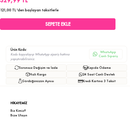
329,99 TL
121,00 TL
'den başlayan taksitlerle
Ürün Kodu:
WhatsApp
Kodu kopyalayıp WhatsApp sipariş hattına
Canlı Sipariş
yapıştırabilirsiniz.
Sorunsuz Değişim ve İade
Kapıda Ödeme
Hızlı Kargo
24 Saat Canlı Destek
Gördüğünüzün Aynısı
Kredi Kartına 3 Taksit
HİKAYEMİZ
Biz Kimiz?
Bize Ulaşın