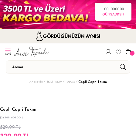
00
00
00
00
GÜN
SA
DK
SN
GÖRDÜĞÜNÜZÜN AYNISI
Cepli Capri Takım
Anasayfa
İKİLİ TAKIM/ TULUM
Cepli Capri Takım
(2Y3681604004)
529,99 TL