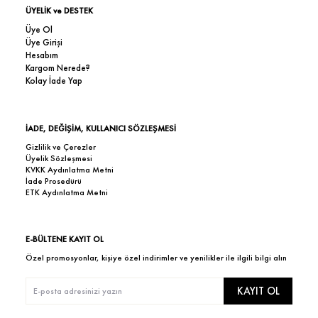
ÜYELİK ve DESTEK
Üye Ol
Üye Girişi
Hesabım
Kargom Nerede?
Kolay İade Yap
İADE, DEĞİŞİM, KULLANICI SÖZLEŞMESİ
Gizlilik ve Çerezler
Üyelik Sözleşmesi
KVKK Aydınlatma Metni
İade Prosedürü
ETK Aydınlatma Metni
E-BÜLTENE KAYIT OL
Özel promosyonlar, kişiye özel indirimler ve yenilikler ile ilgili bilgi alın
KAYIT OL