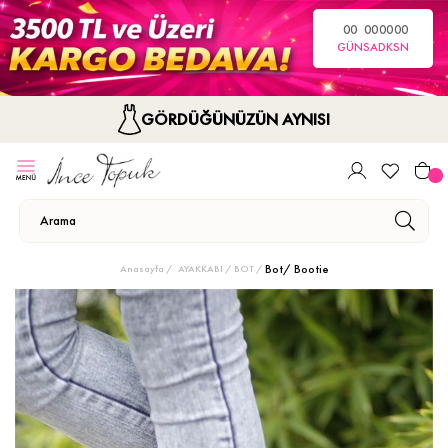
00
00
00
00
GÜN
SA
DK
SN
GÖRDÜĞÜNÜZÜN AYNISI
Bot/ Bootie
Anasayfa
AYAKKABI
BOT