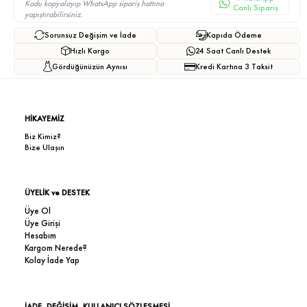
Kodu kopyalayıp WhatsApp sipariş hattına
Canlı Sipariş
yapıştırabilirsiniz.
Sorunsuz Değişim ve İade
Kapıda Ödeme
Hızlı Kargo
24 Saat Canlı Destek
Gördüğünüzün Aynısı
Kredi Kartına 3 Taksit
HİKAYEMİZ
Biz Kimiz?
Bize Ulaşın
ÜYELİK ve DESTEK
Üye Ol
Üye Girişi
Hesabım
Kargom Nerede?
Kolay İade Yap
İADE, DEĞİŞİM, KULLANICI SÖZLEŞMESİ