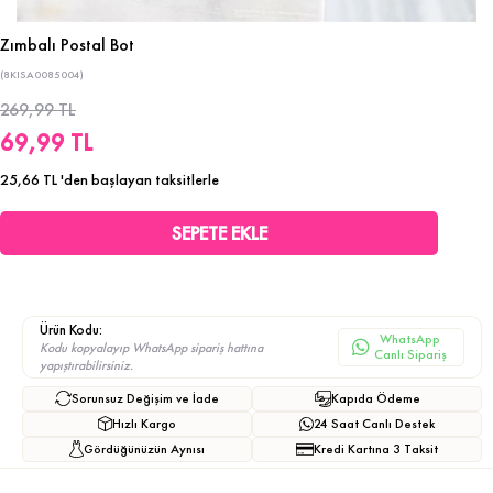
Zımbalı Postal Bot
(8KISA0085004)
269,99 TL
69,99 TL
25,66 TL
'den başlayan taksitlerle
Ürün Kodu:
WhatsApp
Kodu kopyalayıp WhatsApp sipariş hattına
Canlı Sipariş
yapıştırabilirsiniz.
Sorunsuz Değişim ve İade
Kapıda Ödeme
Hızlı Kargo
24 Saat Canlı Destek
Gördüğünüzün Aynısı
Kredi Kartına 3 Taksit