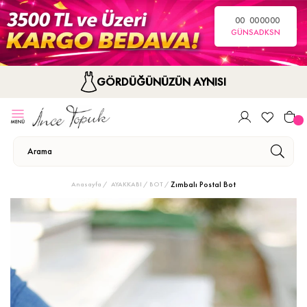
00
00
00
00
GÜN
SA
DK
SN
GÖRDÜĞÜNÜZÜN AYNISI
Zımbalı Postal Bot
Anasayfa
AYAKKABI
BOT