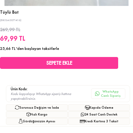
Tüylü Bot
(8KISA0071416)
269,99 TL
69,99 TL
25,66 TL
'den başlayan taksitlerle
Ürün Kodu:
WhatsApp
Kodu kopyalayıp WhatsApp sipariş hattına
Canlı Sipariş
yapıştırabilirsiniz.
Sorunsuz Değişim ve İade
Kapıda Ödeme
Hızlı Kargo
24 Saat Canlı Destek
Gördüğünüzün Aynısı
Kredi Kartına 3 Taksit