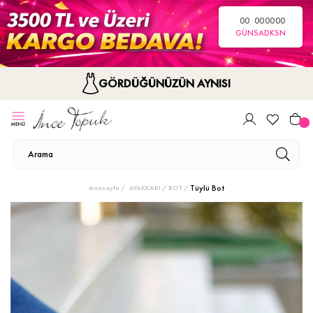
00
00
00
00
GÜN
SA
DK
SN
GÖRDÜĞÜNÜZÜN AYNISI
Tüylü Bot
Anasayfa
AYAKKABI
BOT