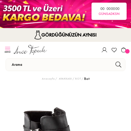
00
00
00
00
GÜN
SA
DK
SN
GÖRDÜĞÜNÜZÜN AYNISI
Bot
Anasayfa
AYAKKABI
BOT