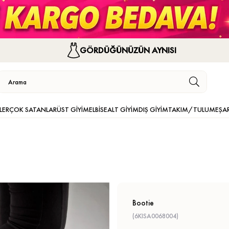
GÖRDÜĞÜNÜZÜN AYNISI
LER
ÇOK SATANLAR
ÜST GİYİM
ELBİSE
ALT GİYİM
DIŞ GİYİM
TAKIM/TULUM
EŞA
Bootie
(6KISA0068004)