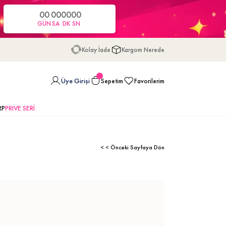
00
00
00
00
GÜN
SA
DK
SN
Kolay İade
Kargom Nerede
Üye Girişi
Sepetim
Favorilerim
RP
PRIVE SERİ
< < Önceki Sayfaya Dön