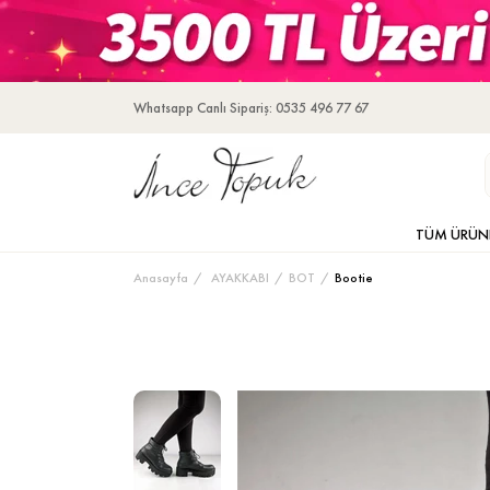
Whatsapp Canlı Sipariş: 0535 496 77 67
TÜM ÜRÜN
Anasayfa
AYAKKABI
BOT
Bootie