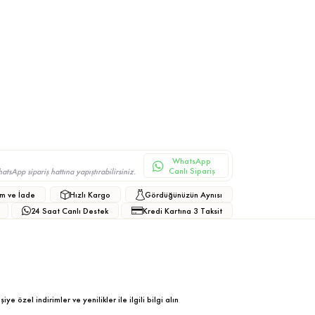
WhatsApp
Canlı Sipariş
sApp sipariş hattına yapıştırabilirsiniz.
m ve İade
Hızlı Kargo
Gördüğünüzün Aynısı
24 Saat Canlı Destek
Kredi Kartına 3 Taksit
ye özel indirimler ve yenilikler ile ilgili bilgi alın